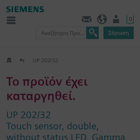
0
Πληροφορίες
GR (el)
Χρήστης
Σάρωση
Old2New
UP 202/32
Το προϊόν έχει
καταργηθεί.
UP 202/32
Touch sensor, double,
without status LED, Gamma