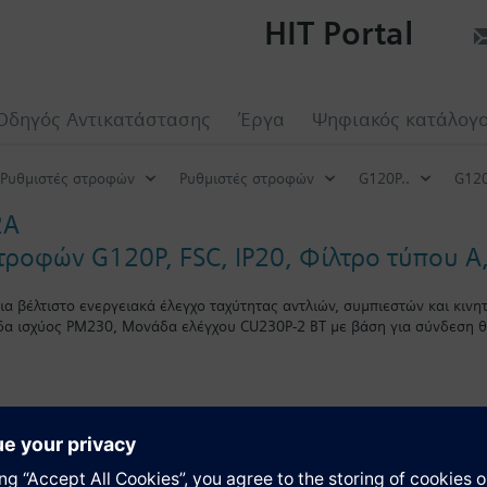
HIT Portal
Οδηγός Αντικατάστασης
Έργα
Ψηφιακός κατάλογ
Ρυθμιστές στροφών
Ρυθμιστές στροφών
G120P..
G120
2A
τροφών G120P, FSC, IP20, Φίλτρο τύπου A
α βέλτιστο ενεργειακά έλεγχο ταχύτητας αντλιών, συμπιεστών και κιν
δα ισχύος ΡΜ230, Μονάδα ελέγχου CU230P-2 BT με βάση για σύνδεση 
ία
 θωρακισμένο kit για το Power Module το συνολικό ύψος αυξάνεται ως 
ταν χρησιμοποιείται ένα BOP-2 κατά 10 mm, και με ένα IOP 20 mm.