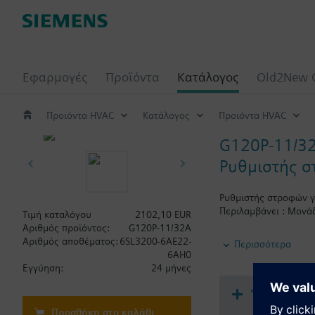
Εφαρμογές
Προϊόντα
Κατάλογος
Old2New 
Προιόντα HVAC
Κατάλογος
Προιόντα HVAC
G120P-11/3
Ρυθμιστής σ
Ρυθμιστής στροφών γι
Περιλαμβάνει : Μονά
Τιμή καταλόγου
2102,10 EUR
Αριθμός προϊόντος:
G120P-11/32A
Σημαντική πληροφορ
Αριθμός αποθέματος:
6SL3200-6AE22-
Περισσότερα
Όταν χρησιμοποιείται
6AH0
mm .
Εγγύηση:
24 μήνες
Το βάθος αυξάνεται ό
Έγγραφα
Προσθήκη στο καλάθι