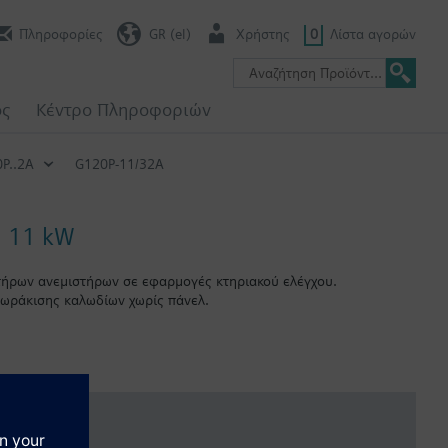
Πληροφορίες
GR (el)
Χρήστης
0
Λίστα αγορών
ος
Κέντρο Πληροφοριών
P..2A
G120P-11/32A
, 11 kW
ητήρων ανεμιστήρων σε εφαρμογές κτηριακού ελέγχου.
θωράκισης καλωδίων χωρίς πάνελ.
εξής: FSA: 80 mm; FSB: 78 mm; FSC: 77 mm; FSD, FSE, FSF: 123