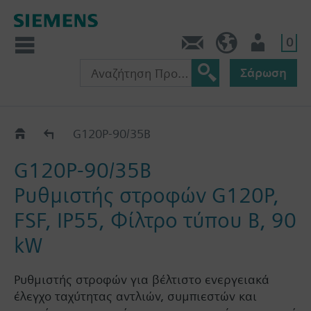
0
Πληροφορίες
GR (el)
Χρήστης
Σάρωση
G120P..5B
G120P-90/35B
G120P-90/35B
Ρυθμιστής στροφών G120P,
FSF, IP55, Φίλτρο τύπου B, 90
kW
Ρυθμιστής στροφών για βέλτιστο ενεργειακά
έλεγχο ταχύτητας αντλιών, συμπιεστών και