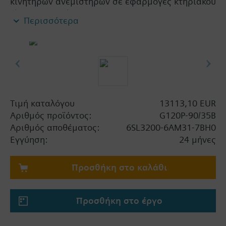
κινητήρων ανεμιστήρων σε εφαρμογές κτηριακού
ελέγχου. Περιλαμβάνει : Μονάδα ισχύος ΡΜ230,
Περισσότερα
Μονάδα ελέγχου CU230P-2 BT με βάση για
σύνδεση θωράκισης καλωδίων χωρίς πάνελ.
Σημαντική πληροφορία
Οταν χρησιμοποιείται BOP-2 ή κάλυμμα το βάθος
αυξάνεται κατά 5 mm, και με IOP 15 mm.
Τιμή καταλόγου
13113,10 EUR
Αριθμός προϊόντος:
G120P-90/35B
Αριθμός αποθέματος:
6SL3200-6AM31-7BH0
Εγγύηση:
24 μήνες
Προσθήκη στο καλάθι
Προσθήκη στο έργο