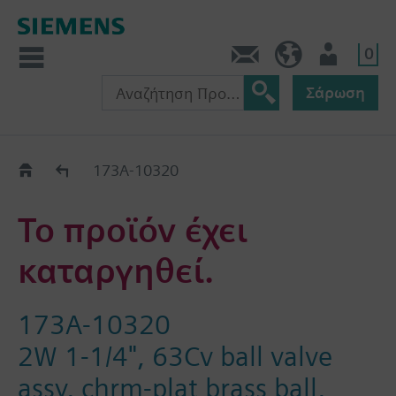
0
Πληροφορίες
GR (el)
Χρήστης
Σάρωση
Old2New
173A-10320
Το προϊόν έχει
καταργηθεί.
173A-10320
2W 1-1/4", 63Cv ball valve
assy, chrm-plat brass ball,