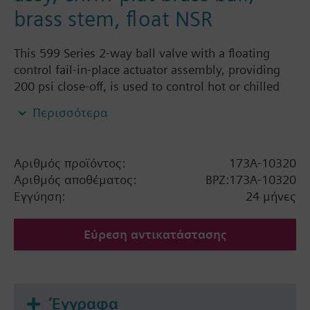
brass stem, float NSR
This 599 Series 2-way ball valve with a floating
control fail-in-place actuator assembly, providing
200 psi close-off, is used to control hot or chilled
water and up to 50% Glycol solution in convectors,
Περισσότερα
fan coil units, unit conditioners, radiation and
reheat coils. This 1-1/4-inch valve is 63 Cv, equal
percentage flow characteristic, with chrome-plated
Αριθμός προϊόντος:
173A-10320
brass ball and brass stem, and an operating handle
Αριθμός αποθέματος:
BPZ:173A-10320
that can manually operate the valve in the event of
Εγγύηση:
24 μήνες
power failure.
Εύρεση αντικατάστασης
Έγγραφα