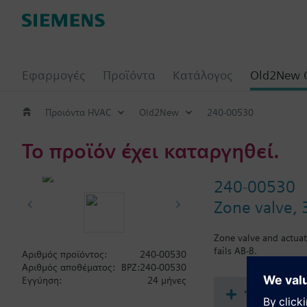
Εφαρμογές
Προϊόντα
Κατάλογος
Old2New 
Προιόντα HVAC
Old2New
240-00530
Το προϊόν έχει καταργηθεί.
240-00530
Zone valve, 3
Zone valve and actuat
fails AB-B.
Αριθμός προϊόντος:
240-00530
Αριθμός αποθέματος:
BPZ:240-00530
Εγγύηση:
24 μήνες
Έγγραφα