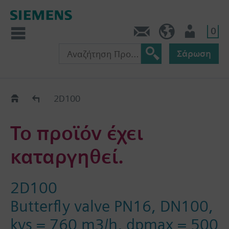
0
Πληροφορίες
GR (el)
Χρήστης
Σάρωση
Old2New
2D100
Το προϊόν έχει
καταργηθεί.
2D100
Butterfly valve PN16, DN100,
kvs = 760 m3/h, dpmax = 500