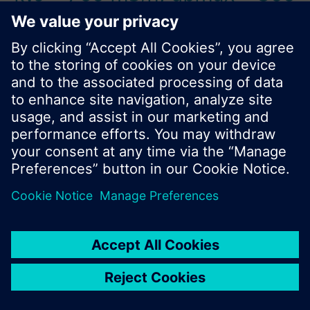
kPa
Αριθμός προϊόντος:
2D100
Αριθμός αποθέματος:
BPZ:2D100
Εύρεση αντικατάστασης
Έγγραφα