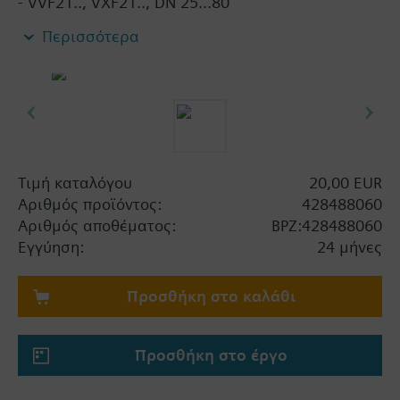
- VVF21.., VXF21.., DN 25...80
- VVF31.., VXF31.., DN 15...80
Περισσότερα
- VVF40.., VXF40.., DN 15...80
- VXF41.., DN 15...40
- VVF52.., DN 15...40
- VVF43.., VXF43., DN 65…150 (για μέσα < -5 °C)
- VVF53.., VXF53.., DN 15…150 (για μέσα < -5 °C)
Όταν χρησιμοποιούνται οι βάνες από τις σειρές
Τιμή καταλόγου
20,00 EUR
V..F43.. ή V..F53.. με εξάρτημα στεγανοποίησης
Αριθμός προϊόντος:
428488060
και μία μέση θερμοκρασία κάτω των -5 °C, το
Αριθμός αποθέματος:
BPZ:428488060
εξάρτημα στεγανοποίησης πρέπει να
Εγγύηση:
24 μήνες
αντικατασταθεί.
Προσθήκη στο καλάθι
Προσθήκη στο έργο