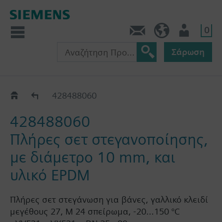
0
Πληροφορίες
GR (el)
Χρήστης
Σάρωση
Ανταλλακτικό στεγανοποίησης για VVF63..
428488060
428488060
Πλήρες σετ στεγανοποίησης,
με διάμετρο 10 mm, και
υλικό EPDM
Πλήρες σετ στεγάνωση για βάνες, γαλλικό κλειδί
μεγέθους 27, M 24 σπείρωμα, -20…150 °C