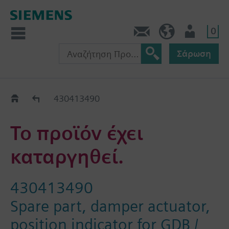
0
Πληροφορίες
GR (el)
Χρήστης
Σάρωση
Old2New
430413490
Το προϊόν έχει
καταργηθεί.
430413490
Spare part, damper actuator,
position indicator for GDB /