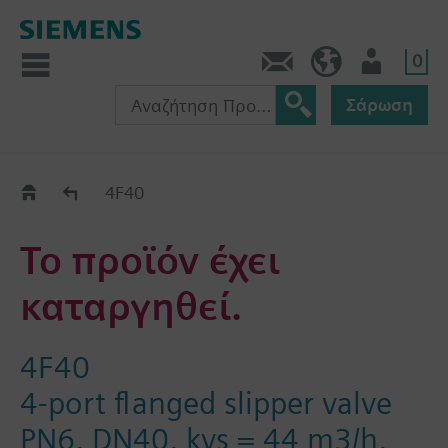
0
Πληροφορίες
GR (el)
Χρήστης
Σάρωση
Old2New
4F40
Το προϊόν έχει
καταργηθεί.
4F40
4-port flanged slipper valve
PN6, DN40, kvs = 44 m3/h,