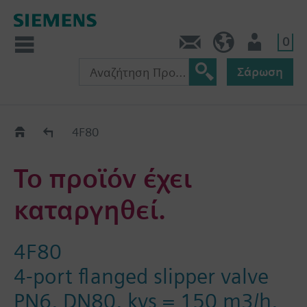
0
Πληροφορίες
GR (el)
Χρήστης
Σάρωση
Old2New
4F80
Το προϊόν έχει
καταργηθεί.
4F80
4-port flanged slipper valve
PN6, DN80, kvs = 150 m3/h,