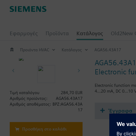
Εφαρμογές
Προϊόντα
Κατάλογος
Old2New 
Προιόντα HVAC
Κατάλογος
AGA56.43A17
AGA56.43A
Electronic 
Electronic function m
4...20 mA, DC 0...10 V
Τιμή καταλόγου
284,70 EUR
Αριθμός προϊόντος:
AGA56.43A17
Αριθμός αποθέματος:
BPZ:AGA56.43A
Έγγραφα
17
Προσθήκη στο καλάθι