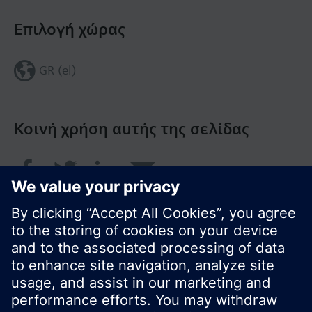
Επιλογή χώρας
GR (el)
Κοινή χρήση αυτής της σελίδας
© Siemens Greece 2017