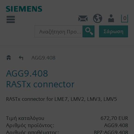
0
Πληροφορίες
GR (el)
Χρήστης
Σάρωση
Κατάλογος
AGG9.408
AGG9.408
RASTx connector
RASTx connector for LME7, LMV2, LMV3, LMV5
Τιμή καταλόγου
672,70 EUR
Αριθμός προϊόντος:
AGG9.408
Αριθμός αποθέματος:
BPZ:AGG9.408