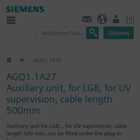
0
Πληροφορίες
GR (el)
Χρήστης
Σάρωση
Κατάλογος
AGQ1.1A27
AGQ1.1A27
Auxiliary unit, for LGB, for UV
supervision, cable length
500mm
Auxiliary unit for LGB.., for UV supervision, cable
length 500 mm, can be fitted under the plug-in