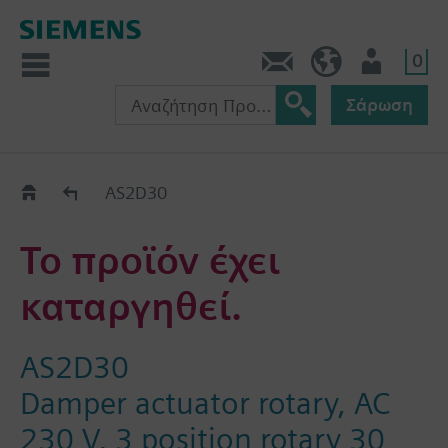
0
Πληροφορίες
GR (el)
Χρήστης
Σάρωση
Old2New
AS2D30
Το προϊόν έχει
καταργηθεί.
AS2D30
Damper actuator rotary, AC
230 V, 3 position rotary 30