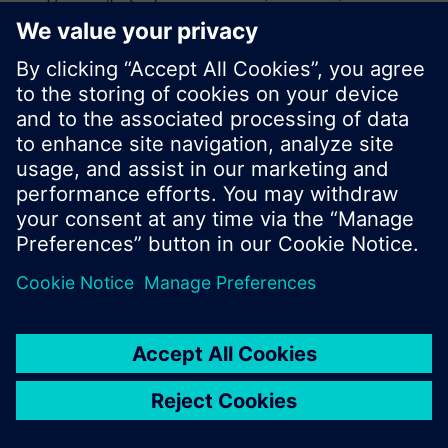
Vnenn: Ένδειξη ονομαστικής παροχής
Vmin: Ένδειξη ελάχιστης παροχής
Vmax: Ένδειξη μέγιστης παροχής
Y: Ένδειξη και ρύθμιση παροχής αέρα ή
Περισσότερα
επιθυμητή θέση διαφραγμάτων
Typ: Ρύθμιση ή ένδειξη λειτουργίας DC 0...10
V ή 3-pt και αισθητήρα
Σημαντική πληροφορία
AST10 for G..B181.1E/3 from series E and
G..B181.1E/KN only usable with reduced
Αριθμός προϊόντος:
AST10
functionality.
Αριθμός αποθέματος:
BPZ:AST10
Εγγύηση:
24 μήνες
Εύρεση αντικατάστασης