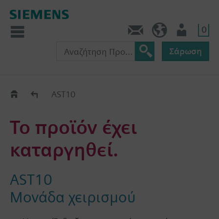
0
Πληροφορίες
GR (el)
Χρήστης
Σάρωση
Old2New
AST10
Το προϊόν έχει
καταργηθεί.
AST10
Μονάδα χειρισμού