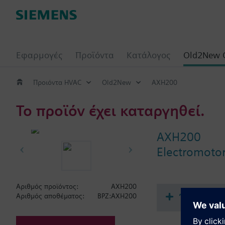
Εφαρμογές
Προϊόντα
Κατάλογος
Old2New 
Προιόντα HVAC
Old2New
AXH200
Το προϊόν έχει καταργηθεί.
AXH200
Electromotor
Αριθμός προϊόντος:
AXH200
Έγγραφα
Αριθμός αποθέματος:
BPZ:AXH200