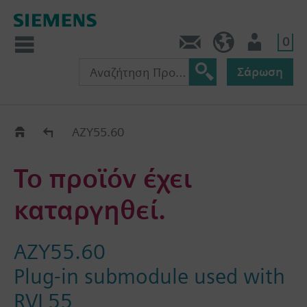
0
Πληροφορίες
GR (el)
Χρήστης
Σάρωση
Old2New
AZY55.60
Το προϊόν έχει
καταργηθεί.
AZY55.60
Plug-in submodule used with
RVL55