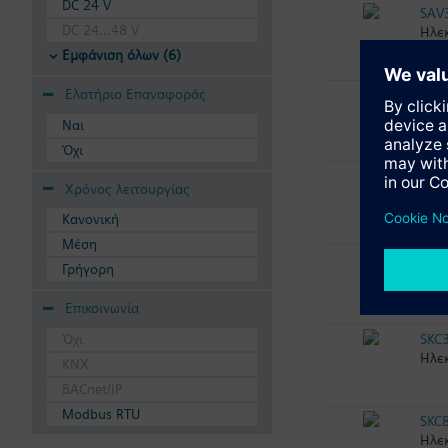
DC 24 V
SAV
DC 24...48 V
Ηλεκ
Εμφάνιση όλων (6)
Ελατήριο Επαναφοράς
SKC
Ηλεκ
Ναι
Όχι
SKC
Χρόνος λειτουργίας
Ηλεκ
Κανονική
Μέση
SKC
Γρήγορη
Ηλεκ
Επικοινωνία
Όχι
SKC
Ηλεκ
KNX
BACnet/IP
Modbus RTU
SKC
Ηλεκ