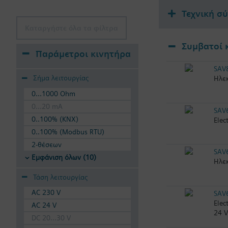
Τεχνική σ
Καταργήστε όλα τα φίλτρα
Συμβατοί 
Παράμετροι κινητήρα
SAV
Σήμα λειτουργίας
Ηλεκ
0...1000 Ohm
0...20 mA
SAV
0..100% (KNX)
Elec
0..100% (Modbus RTU)
2-θέσεων
SAV
Εμφάνιση όλων (10)
Ηλεκ
Τάση λειτουργίας
AC 230 V
SAV
Elec
AC 24 V
24 V
DC 20...30 V