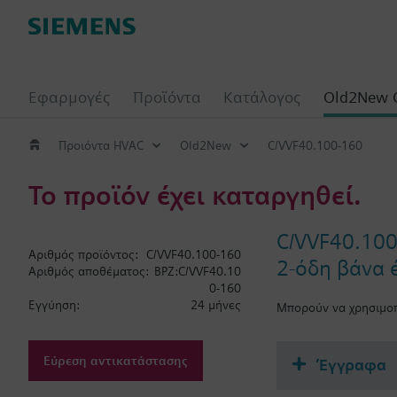
Εφαρμογές
Προϊόντα
Κατάλογος
Old2New 
Προιόντα HVAC
Old2New
C/VVF40.100-160
Το προϊόν έχει καταργηθεί.
C/VVF40.10
Αριθμός προϊόντος:
C/VVF40.100-160
2-όδη βάνα 
Αριθμός αποθέματος:
BPZ:C/VVF40.10
0-160
Εγγύηση:
24 μήνες
Μπορούν να χρησιμοπ
Εύρεση αντικατάστασης
Έγγραφα