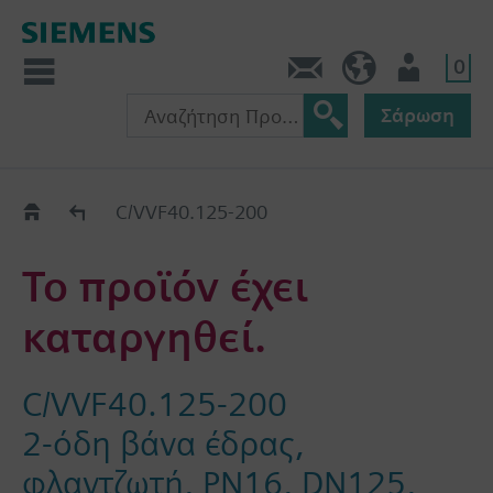
0
Πληροφορίες
GR (el)
Χρήστης
Σάρωση
Old2New
C/VVF40.125-200
Το προϊόν έχει
καταργηθεί.
C/VVF40.125-200
2-όδη βάνα έδρας,
φλαντζωτή, PN16, DN125,