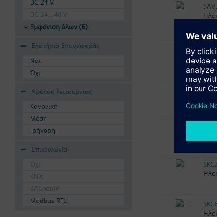
DC 24 V
SAV
DC 24...48 V
Ηλεκ
Εμφάνιση όλων (6)
Ελατήριο Επαναφοράς
SKC
Ηλεκ
Ναι
Όχι
SKC
Χρόνος λειτουργίας
Ηλεκ
Κανονική
Μέση
SKC
Γρήγορη
Ηλεκ
Επικοινωνία
Όχι
SKC
Ηλεκ
KNX
BACnet/IP
Modbus RTU
SKC
Ηλεκ