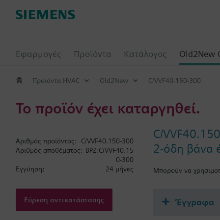
Εφαρμογές
Προϊόντα
Κατάλογος
Old2New 
Προιόντα HVAC
Old2New
C/VVF40.150-300
Το προϊόν έχει καταργηθεί.
C/VVF40.15
Αριθμός προϊόντος:
C/VVF40.150-300
2-όδη βάνα 
Αριθμός αποθέματος:
BPZ:C/VVF40.15
0-300
Εγγύηση:
24 μήνες
Μπορούν να χρησιμοπ
Εύρεση αντικατάστασης
Έγγραφα