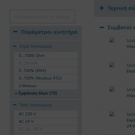
Τεχνική σ
Καταργήστε όλα τα φίλτρα
Συμβατοί 
Παράμετροι κινητήρα
SAV
Σήμα λειτουργίας
Ηλεκ
0...1000 Ohm
0...20 mA
SAV
0..100% (KNX)
Elec
0..100% (Modbus RTU)
2-θέσεων
SAV
Εμφάνιση όλων (10)
Ηλεκ
Τάση λειτουργίας
AC 230 V
SAV
Elec
AC 24 V
24 V
DC 20...30 V