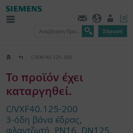
0
Πληροφορίες
GR (el)
Χρήστης
Σάρωση
Old2New
C/VXF40.125-200
Το προϊόν έχει
καταργηθεί.
C/VXF40.125-200
3-όδη βάνα έδρας,
φλαντζωτή, PN16, DN125,