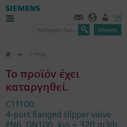
0
Πληροφορίες
GR (el)
Χρήστης
Σάρωση
Old2New
C1f100
Το προϊόν έχει
καταργηθεί.
C1f100
4-port flanged slipper valve
PN6, DN100, kvs = 320 m3/h,