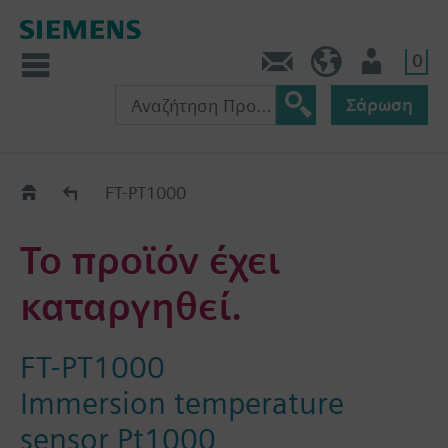
0
Πληροφορίες
GR (el)
Χρήστης
Σάρωση
Old2New
FT-PT1000
Το προϊόν έχει
καταργηθεί.
FT-PT1000
Immersion temperature
sensor Pt1000