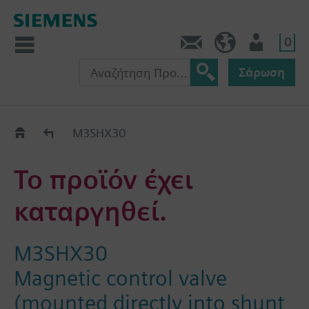
0
Πληροφορίες
GR (el)
Χρήστης
Σάρωση
Old2New
M3SHX30
Το προϊόν έχει
καταργηθεί.
M3SHX30
Magnetic control valve
(mounted directly into shunt