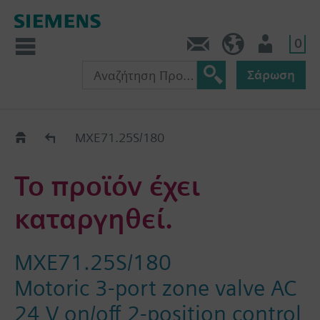
0
Πληροφορίες
GR (el)
Χρήστης
Σάρωση
Old2New
MXE71.25S/180
Το προϊόν έχει
καταργηθεί.
MXE71.25S/180
Motoric 3-port zone valve AC
24 V on/off 2-position control