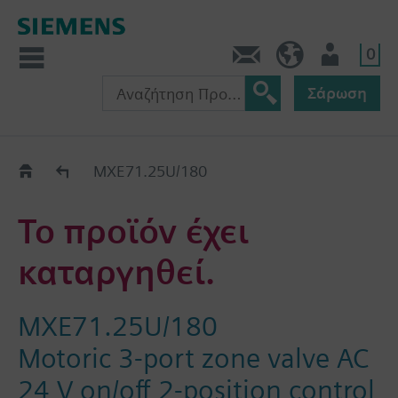
0
Πληροφορίες
GR (el)
Χρήστης
Σάρωση
Old2New
MXE71.25U/180
Το προϊόν έχει
καταργηθεί.
MXE71.25U/180
Motoric 3-port zone valve AC
24 V on/off 2-position control