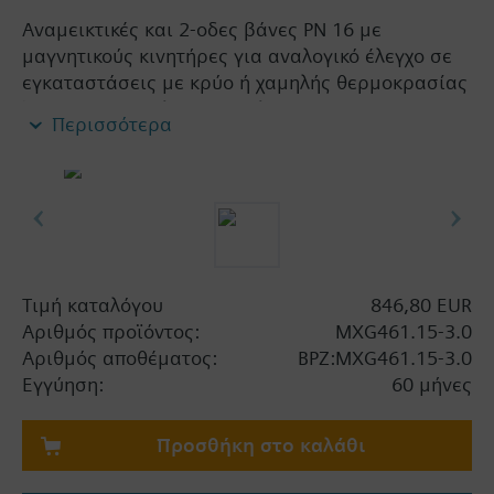
Αναμεικτικές και 2-οδες βάνες PN 16 με
μαγνητικούς κινητήρες για αναλογικό έλεγχο σε
εγκαταστάσεις με κρύο ή χαμηλής θερμοκρασίας
ζεστό νερό σε κλειστά κυκλώματα. Με σήμα
Περισσότερα
επιβεβαίωσης θέσης, ελατήριο επαναφοράς και
χειροκίνητη ρύθμιση.
Σημαντική πληροφορία
Οταν χρησιμοποιηθεί σαν 2-οδη βάνα, η οδός B
πρέπει να κλείσει με κάλυμμα που παρέχεται
στην συσκευασία (παξιμάδι βίδας, κάλυμμα,
Τιμή καταλόγου
846,80 EUR
παρέμβυσμα στεγανοποίησης).
Αριθμός προϊόντος:
MXG461.15-3.0
MXG461..P βάνες για μέσα που περιέχουν
Αριθμός αποθέματος:
BPZ:MXG461.15-3.0
ορυκτέλαια (τεχνικό φυλλάδιο N4455)
Εγγύηση:
60 μήνες
MXG461..M βάνες silicon-free (τεχνικό φυλλάδιο
N4455)
Προσθήκη στο καλάθι
MXG461.. οι βάνες είναι πιστοποιημένες κατά UL