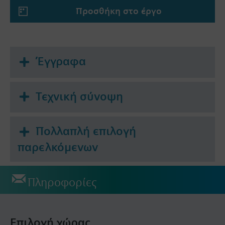
Warning
Προσθήκη στο έργο
Προσοχή !
Η βάνα μπορεί να χρησιμοποιηθεί μόνο σαν
αναμεικτική ή σαν 2-οδη , όχι σαν διανομής.
Έγγραφα
Τεχνική σύνοψη
Πολλαπλή επιλογή
παρελκόμενων
Πληροφορίες
Επιλογή χώρας