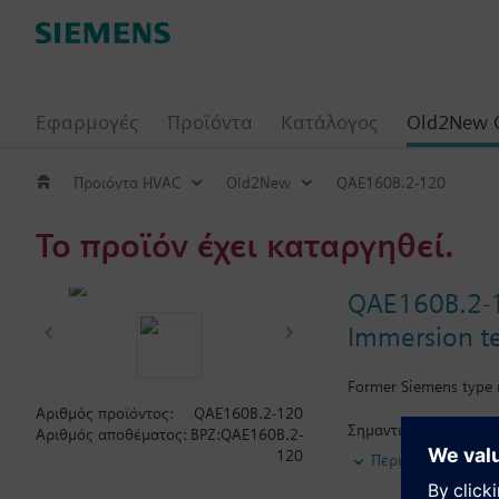
Εφαρμογές
Προϊόντα
Κατάλογος
Old2New 
Προιόντα HVAC
Old2New
QAE160B.2-120
Το προϊόν έχει καταργηθεί.
QAE160B.2-
Immersion t
Former Siemens type
Αριθμός προϊόντος:
QAE160B.2-120
Σημαντική πληροφορ
Αριθμός αποθέματος:
BPZ:QAE160B.2-
Supplied complete wit
120
Περισσότερα