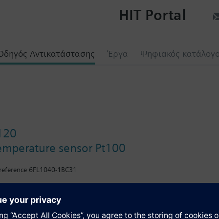
HIT Portal
Οδηγός Αντικατάστασης
Έργα
Ψηφιακός κατάλογ
120
emperature sensor Pt100
 reference 6FL1040-1BC31
ία
h stainless steel protection pocket.