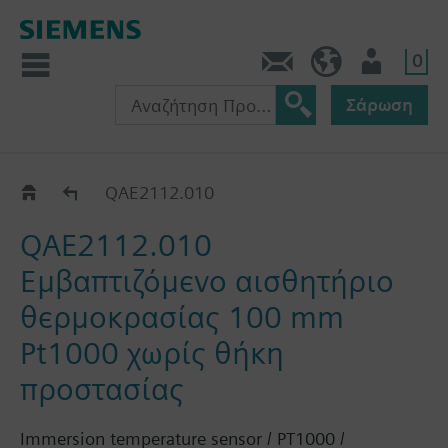
0
Πληροφορίες
GR (el)
Χρήστης
Σάρωση
QAE21..
QAE2112.010
QAE2112.010
Εμβαπτιζόμενο αισθητήριο
θερμοκρασίας 100 mm
Pt1000 χωρίς θήκη
προστασίας
Immersion temperature sensor / PT1000 /