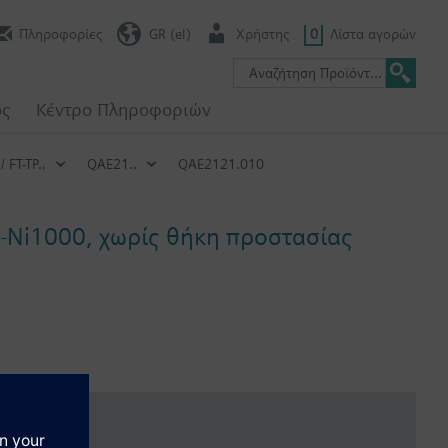
Πληροφορίες
GR (el)
Χρήστης
0
Λίστα αγορών
ος
Κέντρο Πληροφοριών
 FT-TP..
QAE21..
QAE2121.010
-Ni1000, χωρίς θήκη προστασίας
μαστική πίεση εισόδου δεν μπορεί να βρεθεί στον πίνακα, και η
πό τον τύπο της προστατευτικής θήκης που χρησιμοποιείται (δες
ar (PN16).