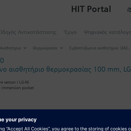
HIT Portal
Οδηγός Αντικατάστασης
Έργα
Ψηφιακός κατάλογ
Αισθητήρια
Θερμοκρασία
Εμβαπτιζόμενα αισθητήρια: QAE.. /
10
νο αισθητήριο θερμοκρασίας 100 mm, LG
e sensor / LG-Ni
t immersion pocket
ία
οποιείται με προστατευτική θήκη ή από πρεσσαριστό ρακόρ. Εάν η ονο
περιλαμβάνεται στην συσκευασία, τότε η ονομαστική πίεση εξαρτάται α
μοποιώντας πρεσσαριστό ρακόρ AQE2102 η ονομαστική πίεση είναι 16 b