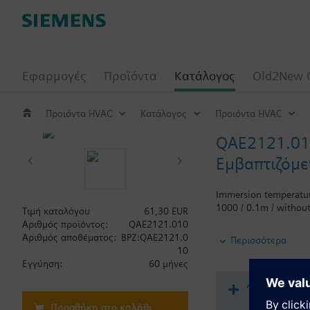
Εφαρμογές
Προϊόντα
Κατάλογος
Old2New 
Προιόντα HVAC
Κατάλογος
Προιόντα HVAC
QAE2121.0
Εμβαπτιζόμε
Immersion temperatur
1000 / 0.1m / withou
Τιμή καταλόγου
61,30 EUR
Αριθμός προϊόντος:
QAE2121.010
Σημαντική πληροφορ
Αριθμός αποθέματος:
BPZ:QAE2121.0
Περισσότερα
Η τοποθέτηση πραγματ
10
θήκη προστασίας δεν 
Εγγύηση:
60 μήνες
παρελκόμενα). Χρησι
Έγγραφα
Προσθήκη στο καλάθι