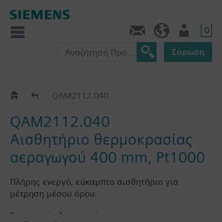
0
Πληροφορίες
GR (el)
Χρήστης
Σάρωση
QAM21..
QAM2112.040
QAM2112.040
Αισθητήριο θερμοκρασίας
αεραγωγού 400 mm, Pt1000
Πλήρης ενεργό, εύκαμπτο αισθητήριο για
μέτρηση μέσου όρου.
Σημαντική πληροφορία