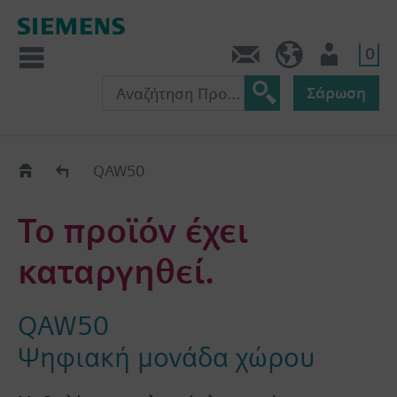
0
Πληροφορίες
GR (el)
Χρήστης
Σάρωση
Old2New
QAW50
Το προϊόν έχει
καταργηθεί.
QAW50
Ψηφιακή μονάδα χώρου