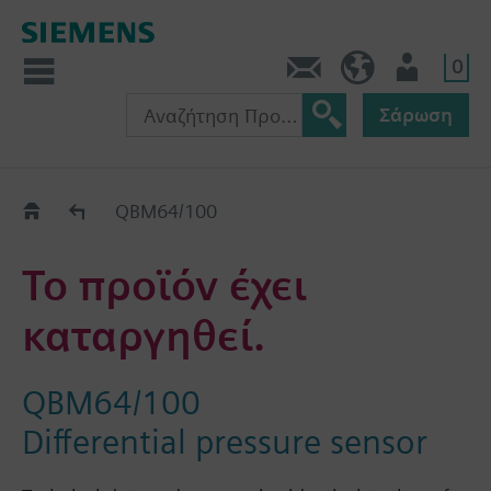
0
Πληροφορίες
GR (el)
Χρήστης
Σάρωση
Old2New
QBM64/100
Το προϊόν έχει
καταργηθεί.
QBM64/100
Differential pressure sensor