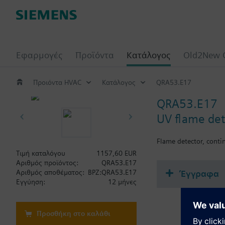
Εφαρμογές
Προϊόντα
Κατάλογος
Old2New 
Προιόντα HVAC
Κατάλογος
QRA53.E17
QRA53.E17
UV flame det
Flame detector, cont
Τιμή καταλόγου
1157,60 EUR
Αριθμός προϊόντος:
QRA53.E17
Έγγραφα
Αριθμός αποθέματος:
BPZ:QRA53.E17
Εγγύηση:
12 μήνες
Προσθήκη στο καλάθι