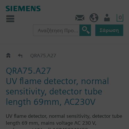
0
Πληροφορίες
GR (el)
Χρήστης
Σάρωση
Κατάλογος
QRA75.A27
QRA75.A27
UV flame detector, normal
sensitivity, detector tube
length 69mm, AC230V
UV flame detector, normal sensitivity, detector tube
length 69 mm, mains voltage AC 230 V,