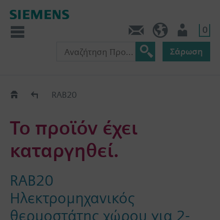
0
Πληροφορίες
GR (el)
Χρήστης
Σάρωση
Old2New
RAB20
Το προϊόν έχει
καταργηθεί.
RAB20
Ηλεκτρομηχανικός
θερμοστάτης χώρου για 2-