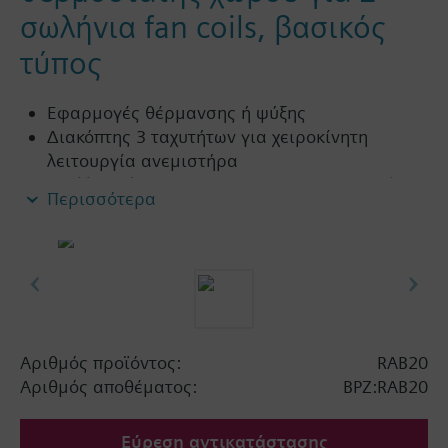
σωλήνια fan coils, βασικός
τύπος
Εφαρμογές θέρμανσης ή ψύξης
Διακόπτης 3 ταχυτήτων για χειροκίνητη
λειτουργία ανεμιστήρα
Εναλλαγή λειτουργίας, θέρμανση ή ψύξη (με
Περισσότερα
εξωτερικό θερμοστάτη νερού)
Μπορεί να επιλεχθεί εντός της μονάδας
χειροκίνητη λειτουργία ανεμιστήρα ή
αυτόματη λειτουργία ανεμιστήρα
Αριθμός προϊόντος:
RAB20
Αριθμός αποθέματος:
BPZ:RAB20
Εύρεση αντικατάστασης