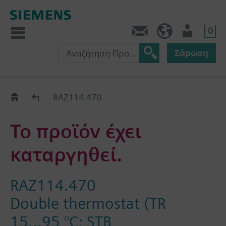
0
Πληροφορίες
GR (el)
Χρήστης
Σάρωση
Old2New
RAZ114.470
Το προϊόν έχει
καταργηθεί.
RAZ114.470
Double thermostat (TR
15...95 °C; STB