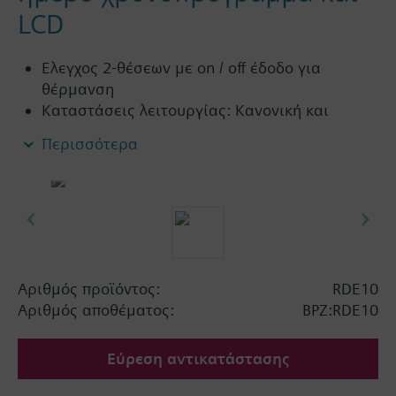
LCD
Ελεγχος 2-θέσεων με on / off έδοδο για
θέρμανση
Καταστάσεις λειτουργίας: Κανονική και
εξοικονόμησης ενέργειας
Περισσότερα
Με 7-ήμερο χρονοπρόγραμμα και χειροκίνητη
λειτουργία
Χρώμα πρόσοψης: άσπρο RAL9003 (NCS S
0502-G)
Χρώμα βάσης: φωτεινό γκρι RAL7035 (NCS
2801-Y43R)
Αριθμός προϊόντος:
RDE10
Αριθμός αποθέματος:
BPZ:RDE10
Εύρεση αντικατάστασης