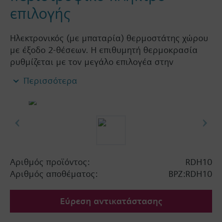
επιλογής
Ηλεκτρονικός (με μπαταρία) θερμοστάτης χώρου
με έξοδο 2-θέσεων. Η επιθυμητή θερμοκρασία
ρυθμίζεται με τον μεγάλο επιλογέα στην
πρόσοψη του θερμοστάτη.
Περισσότερα
Εύκολος χειρισμός με μεγάλο επιλογέα και
μεγάλη οθόνη
για θέρμανση ή ψύξη
Χρώμα πρόσοψης: λευκό RAL9003 (NCS S
0502-G)
Χρώμα βάσης: γκρι RAL7035 (NCS 2801-Y43R)
Αριθμός προϊόντος:
RDH10
Αριθμός αποθέματος:
BPZ:RDH10
Εύρεση αντικατάστασης