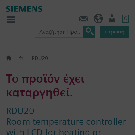
0
Πληροφορίες
GR (el)
Χρήστης
Σάρωση
Old2New
RDU20
Το προϊόν έχει
καταργηθεί.
RDU20
Room temperature controller
with LCD for heating or