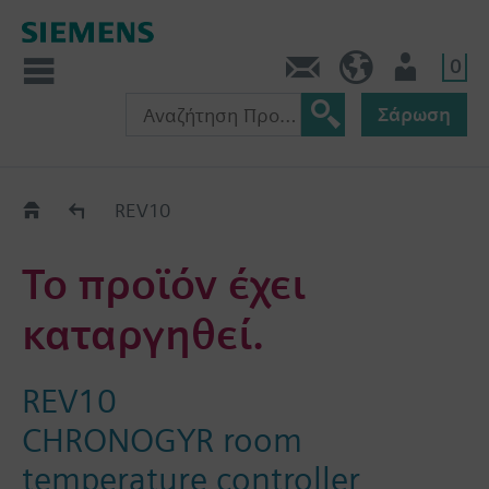
0
Πληροφορίες
GR (el)
Χρήστης
Σάρωση
Old2New
REV10
Το προϊόν έχει
καταργηθεί.
REV10
CHRONOGYR room
temperature controller