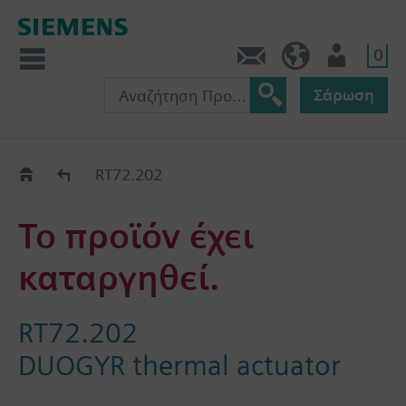
0
Πληροφορίες
GR (el)
Χρήστης
Σάρωση
Old2New
RT72.202
Το προϊόν έχει
καταργηθεί.
RT72.202
DUOGYR thermal actuator