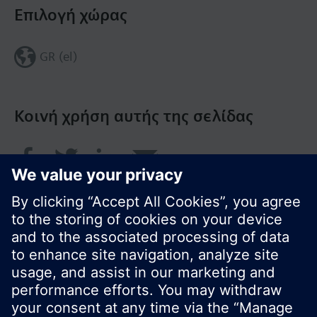
Επιλογή χώρας
GR (el)
Κοινή χρήση αυτής της σελίδας
© Siemens Greece 2017