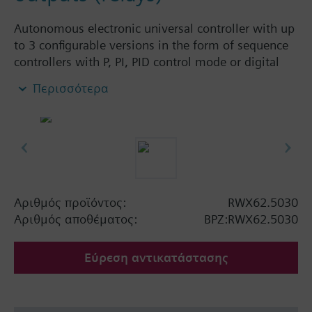
Autonomous electronic universal controller with up
to 3 configurable versions in the form of sequence
controllers with P, PI, PID control mode or digital
controller with P-mode. Universal inputs for analog
Περισσότερα
or binary signals. Separate outputs for analog and
binary signals. All data and settings can be entered
directly on the unit. No tools required.
Αριθμός προϊόντος:
RWX62.5030
Αριθμός αποθέματος:
BPZ:RWX62.5030
Εύρεση αντικατάστασης