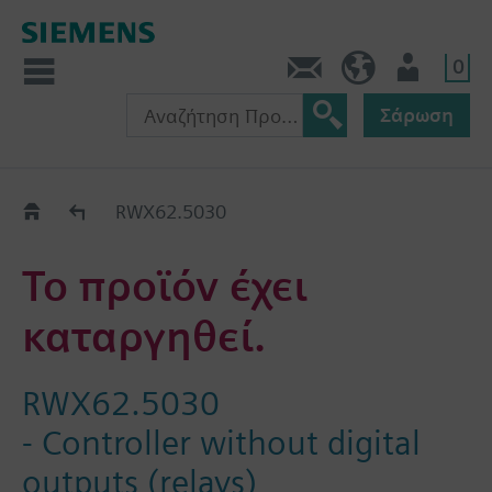
0
Πληροφορίες
GR (el)
Χρήστης
Σάρωση
Old2New
RWX62.5030
Το προϊόν έχει
καταργηθεί.
RWX62.5030
- Controller without digital
outputs (relays)