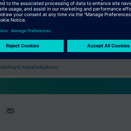
ασκευαστών μετά από ζήτηση.
ία
άνα: Σπείρωμα M30 x 1.5
χιστη διαδρομή εμβόλου για αυτορύθμιση
ύνοψη
ογή παρελκόμενων
επιλογή παρελκόμενων