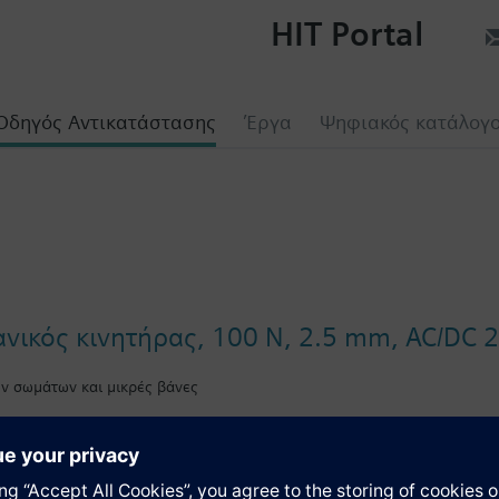
HIT Portal
Οδηγός Αντικατάστασης
Έργα
Ψηφιακός κατάλογ
ικός κινητήρας, 100 N, 2.5 mm, AC/DC 24
ών σωμάτων και μικρές βάνες
νητήρες για έλεγχο αναλογικό ή 3-θέσεων συστημάτων θέρμανσης, ψυχό
ώμενη ισχύ από το κλείσιμο στην τελική θέση, ένδειξη θέσης, χειροκίν
ερμαντικών σωμάτων Siemens VDN../VEN../VUN../VPD../VPE.., Siemens μ
niga, Oventrop M30x1,5, Honeywell-Braukmann, MNG, Junkers, Beulco n