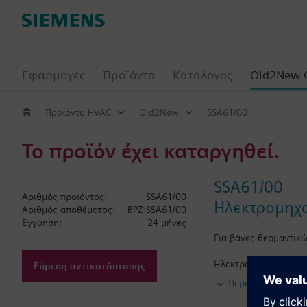
Εφαρμογές
Προϊόντα
Κατάλογος
Old2New 
Προιόντα HVAC
Old2New
SSA61/00
Το προϊόν έχει καταργηθεί.
SSA61/00
Αριθμός προϊόντος:
SSA61/00
Ηλεκτρομηχαν
Αριθμός αποθέματος:
BPZ:SSA61/00
Εγγύηση:
24 μήνες
Για βάνες θερμαντικ
Ηλεκτρομηχανικοί κι
Εύρεση αντικατάστασης
θέσης εμβόλου, εξαρτ
Περισσότερα
χρήση με τις βάνες θ
1.5 (Heimeier, Cazza