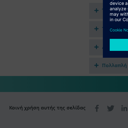
Για βάνες άλλων κατ
Έγγραφα
Σημαντική πληροφορ
Για τοποθέτηση σε β
SSA61..: 1.5 mm ελά
Τεχνική σ
Απλή επιλ
Πολλαπλή 
Κοινή χρήση αυτής της σελίδας