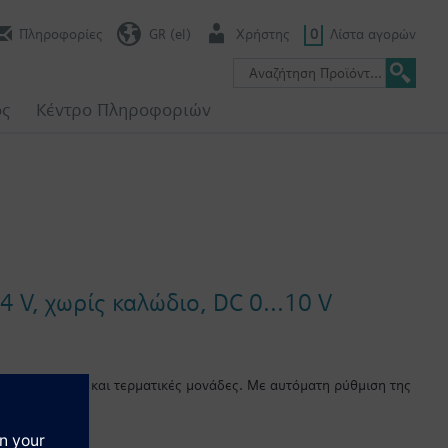
Πληροφορίες
GR (el)
Χρήστης
0
Λίστα αγορών
ος
Κέντρο Πληροφοριών
 V, χωρίς καλώδιο, DC 0...10 V
μενες οροφές και τερματικές μονάδες. Με αυτόματη ρύθμιση της
ητος έλεγχος και καλώδιο σύνδεσης τύπου plug-in. Κατάλληλοι για
ικρές βάνες VD1..CLC και σε θερμαντικά σώματα με σύνδεση M30 x
ew).