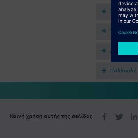
Σημαντική πληροφορ
Για τοποθέτηση σε βά
Έγγραφα
SSP81.., SSP61.. are CE
Τεχνική σ
Απλή επιλ
Πολλαπλή 
Κοινή χρήση αυτής της σελίδας