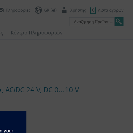
Πληροφορίες
GR (el)
Χρήστης
0
Λίστα αγορών
ος
Κέντρο Πληροφοριών
 AC/DC 24 V, DC 0...10 V
μονάδες και ζώνες θέρμανσης και ψύξης. Με ένδειξη θέσης,
τελική θέση και καλώδιο σύνδεσης τύπου plug-in