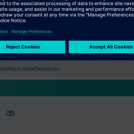
ία
να: Σπείρωμα M30 x 1.5.
, C-tick, UL and cUL listed.
ύνοψη
ογή παρελκόμενων
επιλογή παρελκόμενων