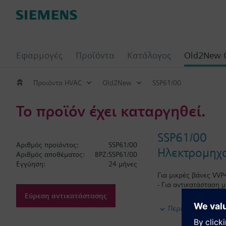
Εφαρμογές
Προϊόντα
Κατάλογος
Old2New 
Προιόντα HVAC
Old2New
SSP61/00
Το προϊόν έχει καταργηθεί.
SSP61/00
Αριθμός προϊόντος:
SSP61/00
Ηλεκτρομηχαν
Αριθμός αποθέματος:
BPZ:SSP61/00
Εγγύηση:
24 μήνες
Για μικρές βάνες VVP4
- Για αντικατάσταση 
Εύρεση αντικατάστασης
Ηλεκτρομηχανικοί κιν
Περισσότερα
χειροκίνητο έλεγχο, 