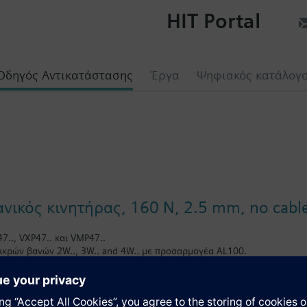
HIT Portal
Οδηγός Αντικατάστασης
Έργα
Ψηφιακός κατάλογ
ικός κινητήρας, 160 N, 2.5 mm, no cable,
7.., VXP47.. και VMP47..
μικρών βανών 2W.., 3W.. and 4W.. με προσαρμογέα AL100.
ητήρες για αναλογικό ή 3-θέσεων έλεγχο μικρών βανών για τερματικές 
αυτόματη προσαρμογή εμβόλου, εξαρτώμενη ισχύ από το κλείσιμο στην 