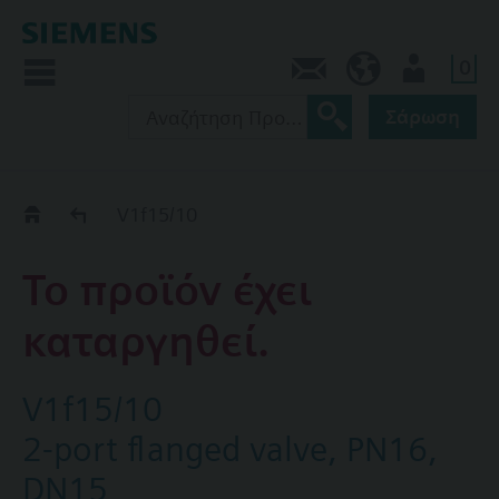
0
Πληροφορίες
GR (el)
Χρήστης
Σάρωση
Old2New
V1f15/10
Το προϊόν έχει
καταργηθεί.
V1f15/10
2-port flanged valve, PN16,
DN15