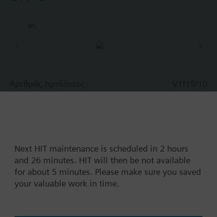
Αριθμός προϊόντος:
V1f15/10
Αριθμός αποθέματος:
BPZ:V1f15/10
Εύρεση αντικατάστασης
Next HIT maintenance is scheduled in 2 hours
and 26 minutes. HIT will then be not available
Έγγραφα
for about 5 minutes. Please make sure you saved
your valuable work in time.
Πληροφορίες