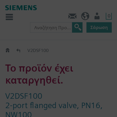
0
Πληροφορίες
GR (el)
Χρήστης
Σάρωση
Old2New
V2DSF100
Το προϊόν έχει
καταργηθεί.
V2DSF100
2-port flanged valve, PN16,
NW100