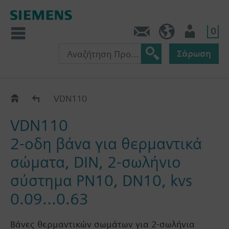
0
Πληροφορίες
GR (el)
Χρήστης
Σάρωση
VDN1..
VDN110
VDN110
2-οδη βάνα για θερμαντικά
σώματα, DIN, 2-σωλήνιο
σύστημα PN10, DN10, kvs
0.09...0.63
Βάνες θερμαντικών σωμάτων για 2-σωλήνια