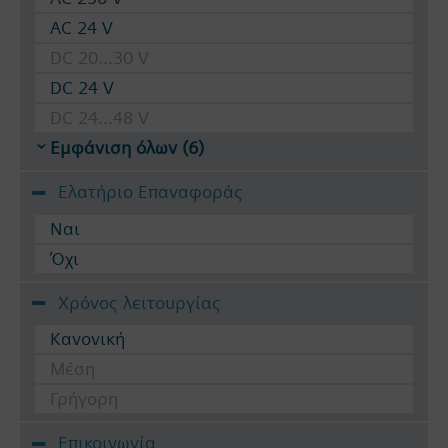
AC 24 V
DC 20...30 V
DC 24 V
DC 24...48 V
Εμφάνιση όλων (6)
Ελατήριο Επαναφοράς
Ναι
Όχι
Χρόνος λειτουργίας
Κανονική
Μέση
Γρήγορη
Επικοινωνία