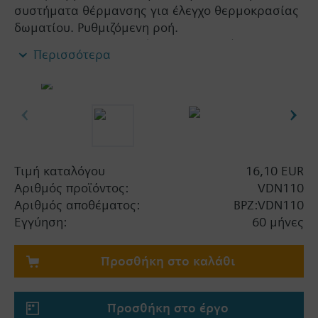
συστήματα θέρμανσης για έλεγχο θερμοκρασίας
δωματίου. Ρυθμιζόμενη ροή.
Επιτρεπτά μέσα: νερό (κατά VDI 2035), νερό με
Περισσότερα
αντιπαγετικό
Σημαντική πληροφορία
Οι βάνες μπορούν να συνδυαστούν με τους
κινητήρες Siemens RTN../SSA../STA..
Τιμή καταλόγου
16,10 EUR
Αριθμός προϊόντος:
VDN110
Αριθμός αποθέματος:
BPZ:VDN110
Εγγύηση:
60 μήνες
Προσθήκη στο καλάθι
Προσθήκη στο έργο