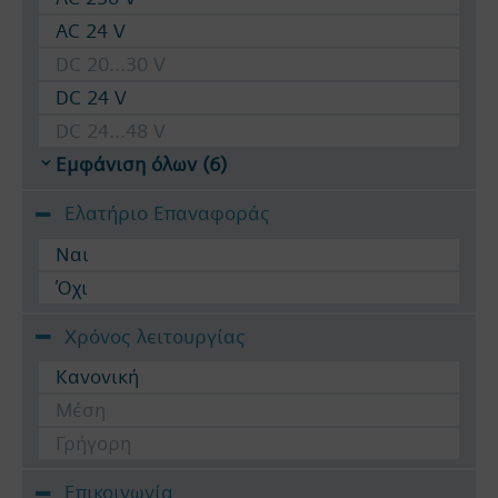
AC 24 V
DC 20...30 V
DC 24 V
DC 24...48 V
Εμφάνιση όλων (6)
Ελατήριο Επαναφοράς
Ναι
Όχι
Χρόνος λειτουργίας
Κανονική
Μέση
Γρήγορη
Επικοινωνία