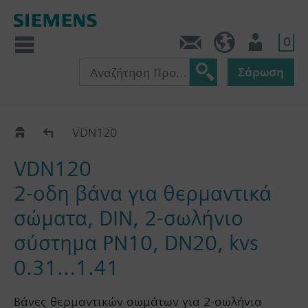
0
Πληροφορίες
GR (el)
Χρήστης
Σάρωση
VDN1..
VDN120
VDN120
2-οδη βάνα για θερμαντικά
σώματα, DIN, 2-σωλήνιο
σύστημα PN10, DN20, kvs
0.31...1.41
Βάνες θερμαντικών σωμάτων για 2-σωλήνια