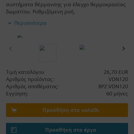
συστήματα θέρμανσης για έλεγχο θερμοκρασίας
δωματίου. Ρυθμιζόμενη ροή.
Επιτρεπτά μέσα: νερό (κατά VDI 2035), νερό με
Περισσότερα
αντιπαγετικό
Σημαντική πληροφορία
Οι βάνες μπορούν να συνδυαστούν με τους
κινητήρες Siemens RTN../SSA../STA..
Τιμή καταλόγου
26,70 EUR
Αριθμός προϊόντος:
VDN120
Αριθμός αποθέματος:
BPZ:VDN120
Εγγύηση:
60 μήνες
Προσθήκη στο καλάθι
Προσθήκη στο έργο